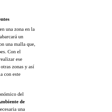
entes
en una zona en la
abarcará un
on una malla que,
bes. Con el
ealizar ese
otras zonas y así
la con este
onómico del
Ambiente de
necesaria una