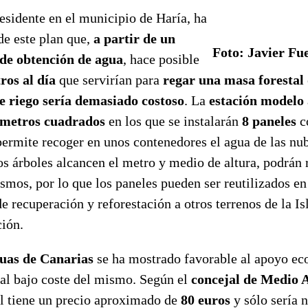
residente en el municipio de Haría, ha
 de este plan que,
a partir de un
Foto: Javier Fu
 de obtención de agua
, hace posible
ros al día
que servirían para
regar una masa forestal
e riego sería demasiado costoso
. La
estación modelo
 metros cuadrados
en los que se instalarán
8 paneles
c
permite recoger en unos contenedores el agua de las nu
s árboles alcancen el metro y medio de altura, podrán r
smos, por lo que los paneles pueden ser reutilizados en 
de recuperación y reforestación a otros terrenos de la Is
ción.
uas de Canarias
se ha mostrado favorable al apoyo ec
 al bajo coste del mismo. Según el
concejal de Medio 
el tiene un precio aproximado de
80 euros
y sólo sería 