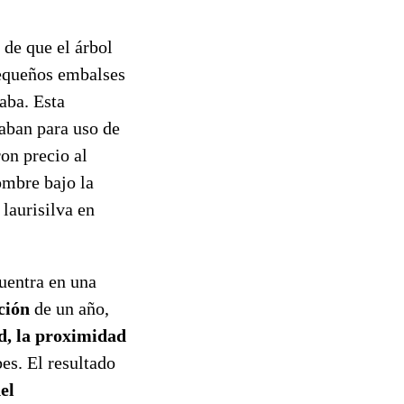
 de que el árbol
pequeños embalses
aba. Esta
zaban para uso de
ron precio al
ombre bajo la
 laurisilva en
uentra en una
ción
de un año,
ud, la proximidad
es. El resultado
el