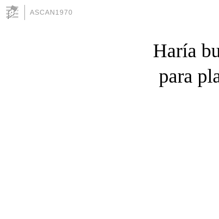
ASCAN1970
Haría b
para pl