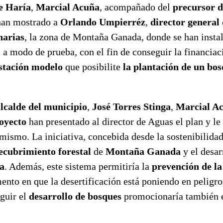
e Haría
,
Marcial Acuña
, acompañado del
precursor d
han mostrado a
Orlando Umpierréz
,
director general
narias
, la zona de Montaña Ganada, donde se han insta
 a modo de prueba, con el fin de conseguir la financia
stación modelo
que posibilite
la plantación de un bo
lcalde del municipio
,
José Torres Stinga
,
Marcial A
oyecto
han presentado al director de Aguas el plan y l
 mismo. La iniciativa, concebida desde la sostenibilidad
ecubrimiento forestal
de
Montaña Ganada
y el desar
ua
. Además, este sistema permitiría la
prevención de la
ento en que la desertificación está poniendo en peligro 
guir el
desarrollo de bosques
promocionaría también 