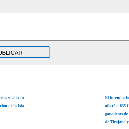
ios se alistan
El incendio f
ción de la Isla
afectó a 635 f
ganaderas de
de Tirajana