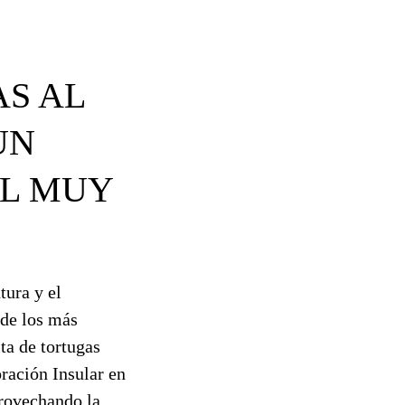
AS AL
UN
AL MUY
tura y el
 de los más
ta de tortugas
ración Insular en
provechando la