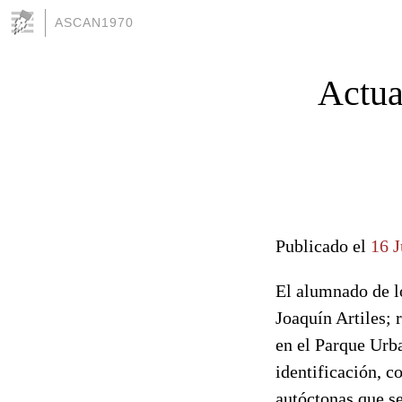
ASCAN1970
Actua
Publicado el
16 
El alumnado de l
Joaquín Artiles; 
en el Parque Urba
identificación, c
autóctonas que s