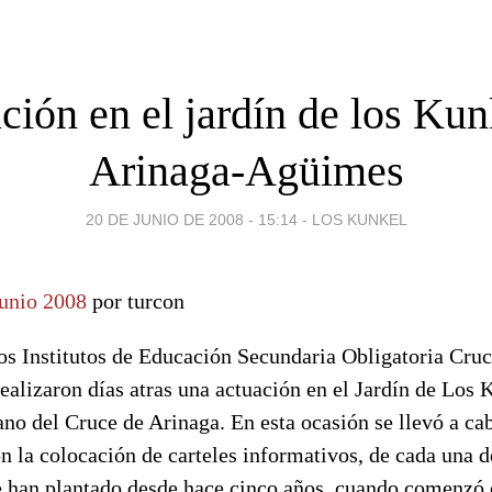
ción en el jardín de los Kun
Arinaga-Agüimes
20 DE JUNIO DE 2008 - 15:14
-
LOS KUNKEL
Junio 2008
por turcon
os Institutos de Educación Secundaria Obligatoria Cruc
realizaron días atras una actuación en el Jardín de Los
no del Cruce de Arinaga. En esta ocasión se llevó a ca
on la colocación de carteles informativos, de cada una d
e han plantado desde hace cinco años, cuando comenzó 