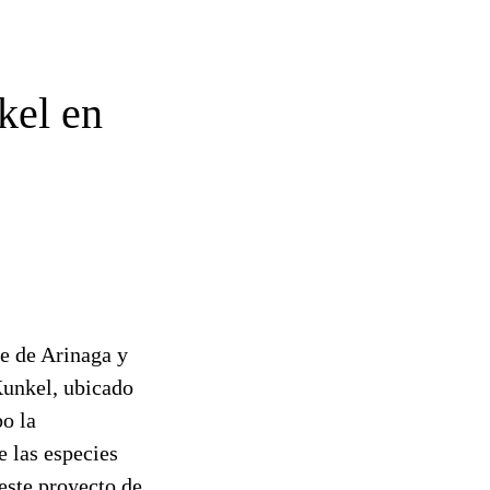
kel en
e de Arinaga y
 Kunkel, ubicado
bo la
e las especies
este proyecto de