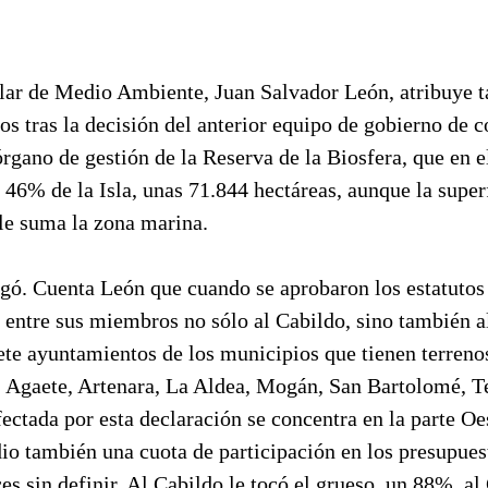
lar de Medio Ambiente, Juan Salvador León, atribuye ta
s tras la decisión del anterior equipo de gobierno de c
gano de gestión de la Reserva de la Biosfera, que en e
 46% de la Isla, unas 71.844 hectáreas, aunque la superf
 le suma la zona marina.
egó. Cuenta León que cuando se aprobaron los estatutos
r entre sus miembros no sólo al Cabildo, sino también 
iete ayuntamientos de los municipios que tienen terreno
r, Agaete, Artenara, La Aldea, Mogán, San Bartolomé, T
ectada por esta declaración se concentra en la parte Oes
 dio también una cuota de participación en los presupues
es sin definir, Al Cabildo le tocó el grueso, un 88%, a