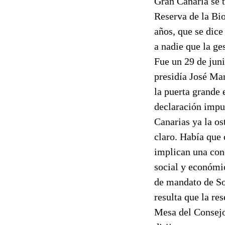
Gran Canaria se t
Reserva de la Bio
años, que se dice
a nadie que la ge
Fue un 29 de juni
presidía José Man
la puerta grande 
declaración impu
Canarias ya la os
claro. Había que 
implican una conc
social y económic
de mandato de So
resulta que la re
Mesa del Consejo