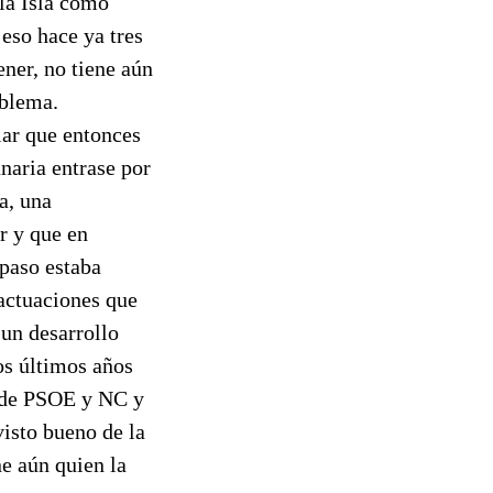
 la Isla como
eso hace ya tres
ener, no tiene aún
oblema.
lar que entonces
naria entrase por
a, una
r y que en
 paso estaba
 actuaciones que
 un desarrollo
os últimos años
r de PSOE y NC y
visto bueno de la
e aún quien la