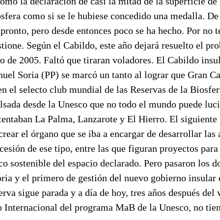
omó la declaración de casi la mitad de la superficie de
sfera como si se le hubiese concedido una medalla. De 
 pronto, pero desde entonces poco se ha hecho. Por no t
stione. Según el Cabildo, este año dejará resuelto el pr
o de 2005. Faltó que tiraran voladores. El Cabildo insu
uel Soria (PP) se marcó un tanto al lograr que Gran Ca
en el selecto club mundial de las Reservas de la Biosfer
lsada desde la Unesco que no todo el mundo puede luci
tentaban La Palma, Lanzarote y El Hierro. El siguiente
crear el órgano que se iba a encargar de desarrollar las
esión de ese tipo, entre las que figuran proyectos para
o sostenible del espacio declarado. Pero pasaron los d
ria y el primero de gestión del nuevo gobierno insula
serva sigue parada y a día de hoy, tres años después del 
 Internacional del programa MaB de la Unesco, no tien