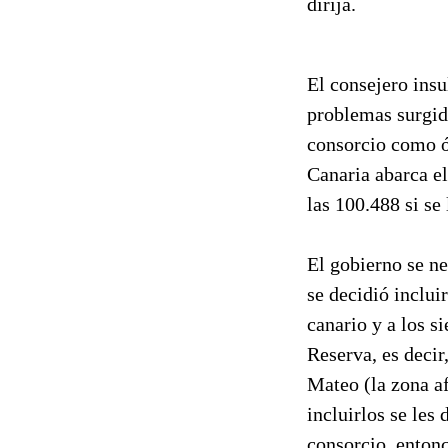
dirija.
El consejero insu
problemas surgido
consorcio como ór
Canaria abarca el
las 100.488 si se
El gobierno se n
se decidió inclui
canario y a los s
Reserva, es deci
Mateo (la zona af
incluirlos se les
consorcio, entonc