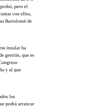
aprobó, pero el
ontar con ellos,
 San Bartolomé de
no insular ha
de gestión, que es
 Congreso
ña y al que
ados los
ue podrá arrancar