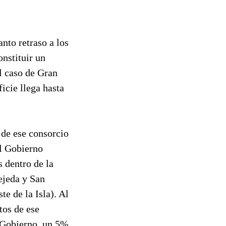
nto retraso a los
onstituir un
l caso de Gran
icie llega hasta
 de ese consorcio
al Gobierno
s dentro de la
ejeda y San
te de la Isla). Al
tos de ese
l Gobierno, un 5%