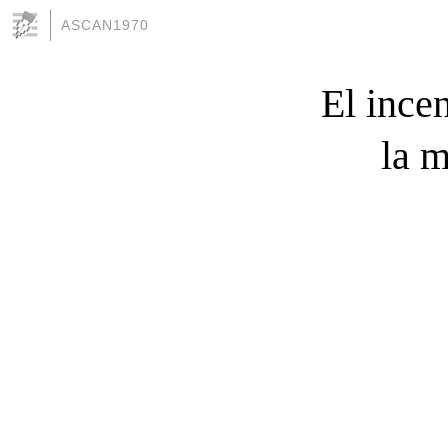
ASCAN1970
El ince
la 