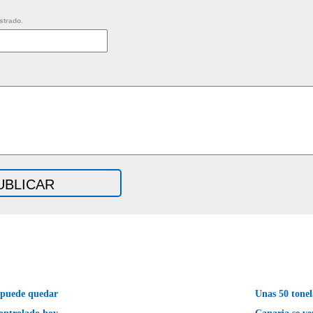
strado.
 puede quedar
Unas 50 tone