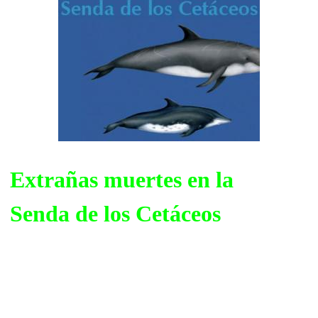
Extrañas muertes en la
Senda de los Cetáceos
La isla de Fuerteventura (como, en general, las demá
las islas Canarias) tiene ante sus costas un mar habit
por numerosas especies de delfines, cachalotes e inc