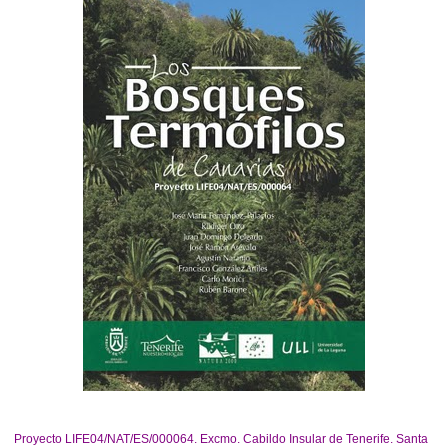
Proyecto LIFE04/NAT/ES/000064. Excmo. Cabildo Insular de Tenerife. Santa