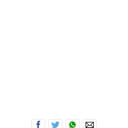
ballenas. Algunas son residentes habituales, otras van
de paso. Pero la costa majorera ostenta un extraño ré
respecto al resto del archipiélago, al menos en los úl
años: son frecuentes los hallazgos de estos mamífero
marinos muertos. Enfermos de modo natural o por ca
de la acción del hombre (en ciertos casos debido a
maniobras militares), están poblando en tierra la Sen
los Cetáceos con sus esqueletos. Las últimas semana
estos meses de marzo y abril se han producido varios
hallazgos consecutivos que han extrañado a los exper